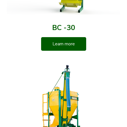
BC -30
Learn more