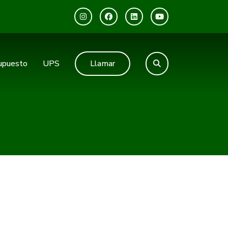
upuesto
UPS
Llamar